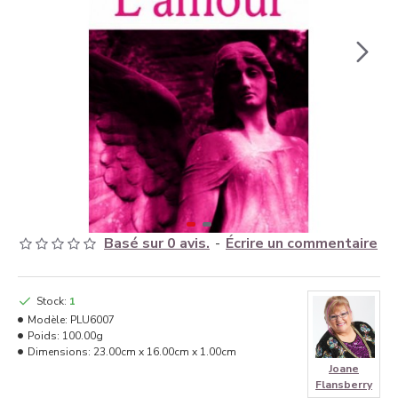
Basé sur 0 avis.
-
Écrire un commentaire
Stock:
1
Modèle:
PLU6007
Poids:
100.00g
Dimensions:
23.00cm x 16.00cm x 1.00cm
Joane
Flansberry