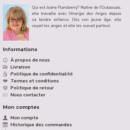
aussi plusieurs possibilités d’aimer. On peut aimer son
Qui est Joane Flansberry? Native de l'Outaouais,
partenaire, aimer ses enfants, aimer son travail, aimer
elle travaille avec l'énergie des Anges depuis
sa famille, aimer ses amis, aimer un animal de
sa tendre enfance. Dès son jeune âge, elle
compagnie, aimer danser, aimer chanter, aimer
voyait les anges et elle les suivait partout.
s’amuser, aimer un sport, aimer une activité, etc.
Lorsque l’on aime une personne ou une situation, on
ajoute une étincelle dans sa vie. On rayonne de joie et
Informations
de bonheur. Bref, lorsque certaines personnes et
certaines situations nous rendent heureux, nous avons
À propos de nous
davantage de chance d’attirer vers soi de belles
Livraison
situations. Plus on vit des moments agréables, plus
Politique de confidentialité
on cherche à en vivre et plus on cherche à les partager
Termes et conditions
avec ceux que l’on aime. »
Politique de retour
Nous contacter
Mon comptes
Mon compte
Historique des commandes