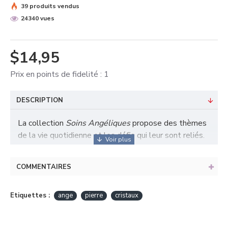
39 produits vendus
24340 vues
$14,95
Prix en points de fidelité : 1
DESCRIPTION
La collection
Soins Angéliques
propose des thèmes
de la vie quotidienne et les défis qui leur sont reliés.
Sans remplacer le travail ni l’aide d’un professionnel,
chacun des livres de la collection offre des pistes de
COMMENTAIRES
réflexion différentes et surtout fournit des exercices,
des conseils et des trucs favorisant l’action concrète
Etiquettes :
et immédiate.
ange
pierre
cristaux
Sous l’inspiration des Anges, l’auteure dévoile aux