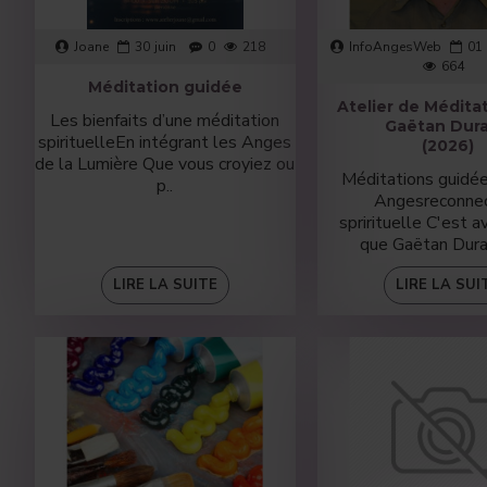
Joane
30
juin
0
218
InfoAngesWeb
01
664
Méditation guidée
Atelier de Médita
Les bienfaits d’une méditation
Gaëtan Dur
spirituelleEn intégrant les Anges
(2026)
de la Lumière Que vous croyiez ou
Méditations guidée
p..
Angesreconnec
sprirituelle C'est av
que Gaëtan Dura
LIRE LA SUITE
LIRE LA SUI