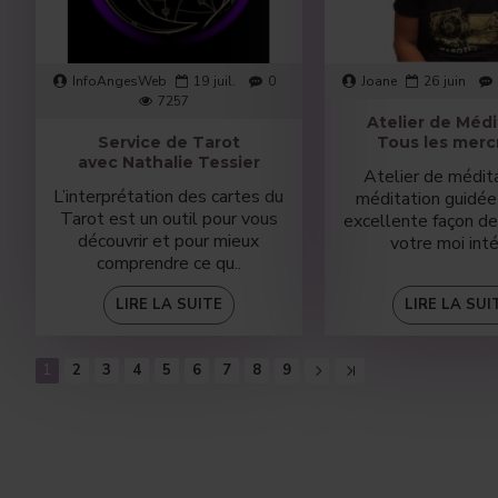
InfoAngesWeb
19
juil.
0
Joane
26
juin
7257
Atelier de Médi
Service de Tarot
Tous les merc
avec Nathalie Tessier
Atelier de médit
L’interprétation des cartes du
méditation guidée
Tarot est un outil pour vous
excellente façon de
découvrir et pour mieux
votre moi intér
comprendre ce qu..
LIRE LA SUITE
LIRE LA SUI
1
2
3
4
5
6
7
8
9