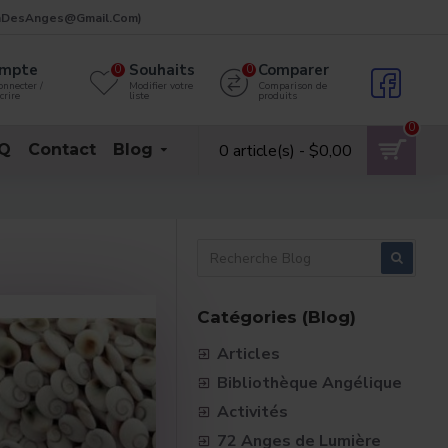
rdinDesAnges@gmail.com)
mpte
Souhaits
Comparer
0
0
onnecter /
Modifier votre
Comparison de
crire
liste
produits
0
0 article(s) - $0,00
Q
Contact
Blog
Catégories (Blog)
Articles
Bibliothèque Angélique
Activités
72 Anges de Lumière