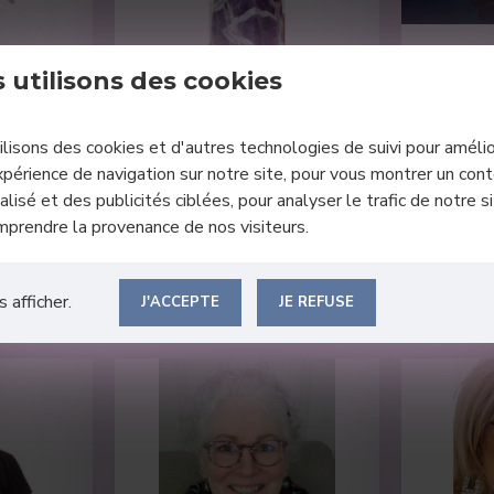
juil.
0
InfoAngesWeb
28
juil.
0
InfoAng
 utilisons des cookies
3800
Histoire des Obélisques
Guide de 
lisons des cookies et d'autres technologies de suivi pour amélio
sitif sur la
Selon la légende Héliopolitainne,
xpérience de navigation sur notre site, pour vous montrer un con
La méditat
nté humaine.
l’obélisque était l’une des
lisé et des publicités ciblées, pour analyser le trafic de notre s
millénaire
égative de..
premières représentations du
l'esprit,
Dieu Atou..
mprendre la provenance de nos visiteurs.
 afficher.
J'ACCEPTE
JE REFUSE
TE
LIRE LA SUITE
L