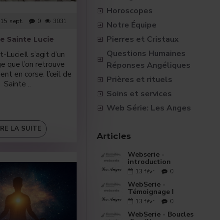
Horoscopes
15
sept.
0
3031
Notre Équipe
Pierres et Cristaux
de Sainte Lucie
Questions Humaines
-LucieIl s’agit d’un
ge que l’on retrouve
Réponses Angéliques
nt en corse. l’œil de
Prières et rituels
Sainte ..
Soins et services
Web Série: Les Anges
IRE LA SUITE
Articles
Webserie -
introduction
13
févr.
0
WebSerie -
Témoignage I
13
févr.
0
WebSerie - Boucles