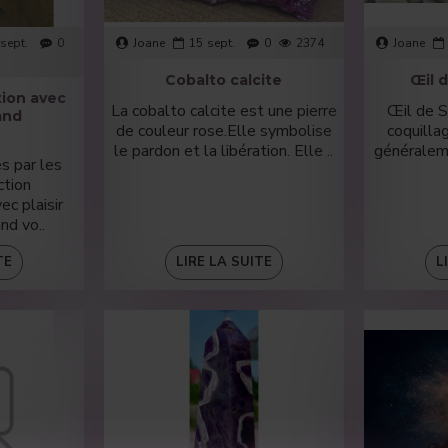
sept.
0
Joane
15
sept.
0
2374
Joane
Cobalto calcite
Œil 
tion avec
La cobalto calcite est une pierre
Œil de St
and
de couleur rose.Elle symbolise
coquilla
le pardon et la libération. Elle ..
généraleme
s par les
tion
ec plaisir
nd vo..
TE
LIRE LA SUITE
L