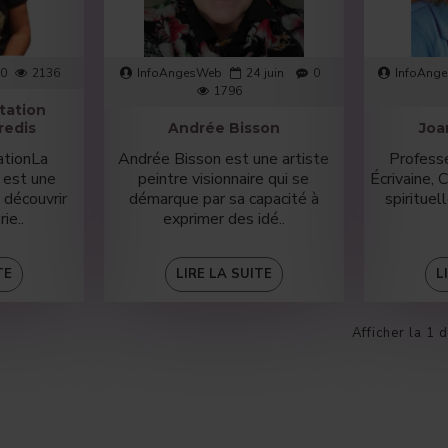
0
2136
InfoAngesWeb
24
juin
0
InfoAng
1796
tation
redis
Andrée Bisson
Joa
ationLa
Andrée Bisson est une artiste
Professe
 est une
peintre visionnaire qui se
Écrivaine,
 découvrir
démarque par sa capacité à
spirituel
ie..
exprimer des idé..
TE
LIRE LA SUITE
L
Afficher la 1 