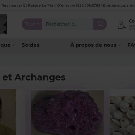
Se Ressourcer Et Refaire Le Plein D'énergie (819.669.8783 / Boutique.LeJa
Co
Tout
Se c
Síns
ique
Soldes
À propos de nous
FA
s et Archanges