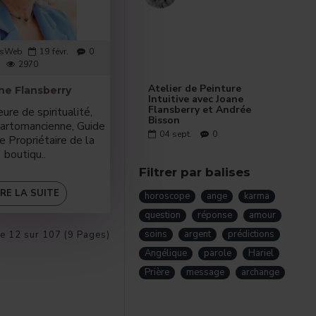
esWeb
19
févr.
0
2970
Atelier de Peinture
ne Flansberry
Intuitive avec Joane
Flansberry et Andrée
ure de spiritualité,
Bisson
 Cartomancienne, Guide
04
sept.
0
le Propriétaire de la
boutiqu..
Filtrer par balises
IRE LA SUITE
horoscope
ange
karma
question
réponse
amour
soins
argent
prédictions
de 12 sur 107 (9 Pages)
Angélique
parole
Hariel
Prière
message
archange