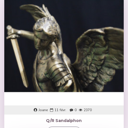
Joane
11
févr.
0
2370
Q/R Sandalphon