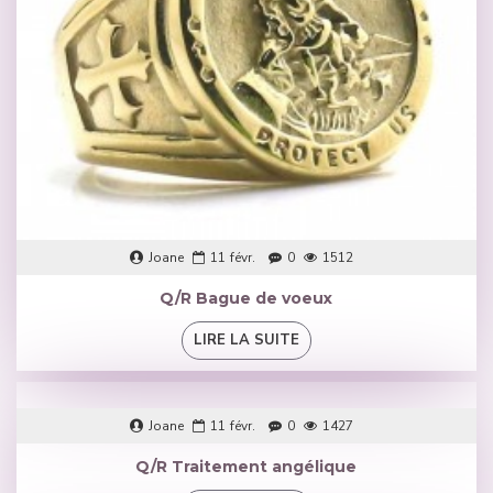
Joane
11
févr.
0
1512
Q/R Bague de voeux
LIRE LA SUITE
Joane
11
févr.
0
1427
Q/R Traitement angélique