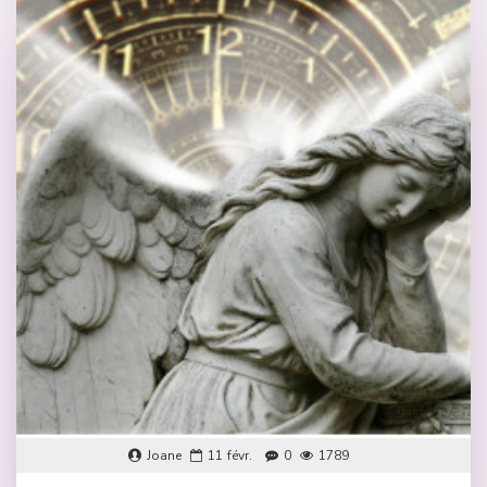
Joane
11
févr.
0
1789